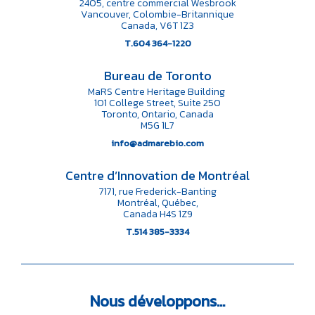
2405, centre commercial Wesbrook
Vancouver, Colombie-Britannique
Canada, V6T 1Z3
T.604 364-1220
Bureau de Toronto
MaRS Centre Heritage Building
101 College Street, Suite 250
Toronto, Ontario, Canada
M5G 1L7
info@admarebio.com
Centre d’Innovation de Montréal
7171, rue Frederick-Banting
Montréal, Québec,
Canada H4S 1Z9
T.514 385-3334
Nous
développons…