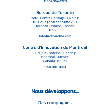
T.604 364-1220
Bureau de Toronto
MaRS Centre Heritage Building
101 College Street, Suite 250
Toronto, Ontario, Canada
M5G 1L7
info@admarebio.com
Centre d’Innovation de Montréal
7171, rue Frederick-Banting
Montréal, Québec,
Canada H4S 1Z9
T.514 385-3334
Nous
développons…
Des compagnies