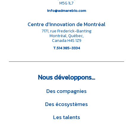
M5G 1L7
info@admarebio.com
Centre d’Innovation de Montréal
7171, rue Frederick-Banting
Montréal, Québec,
Canada H4S 1Z9
T.514 385-3334
Nous
développons…
Des compagnies
Des écosystèmes
Les talents