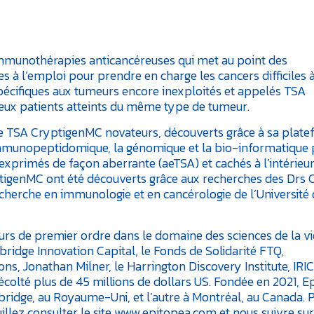
’immunothérapies anticancéreuses qui met au point des
à l’emploi pour prendre en charge les cancers difficiles à 
spécifiques aux tumeurs encore inexploités et appelés TSA
x patients atteints du même type de tumeur.
 de TSA CryptigenMC novateurs, découverts grâce à sa plat
mmunopeptidomique, la génomique et la bio-informatique
 exprimés de façon aberrante (aeTSA) et cachés à l’intérieu
tigenMC ont été découverts grâce aux recherches des Drs 
 recherche en immunologie et en cancérologie de l’Université
eurs de premier ordre dans le domaine des sciences de la vi
bridge Innovation Capital, le Fonds de Solidarité FTQ,
s, Jonathan Milner, le Harrington Discovery Institute, IRI
récolté plus de 45 millions de dollars US. Fondée en 2021, 
ridge, au Royaume-Uni, et l’autre à Montréal, au Canada. 
llez consulter le site www.epitopea.com et nous suivre sur