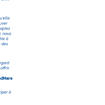
u’elle
uver
rapies
r, nous
ête à
e des
égard
offrir
’adMare
ciper à