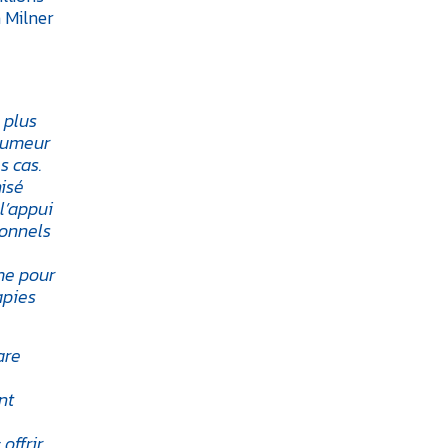
 Milner
 plus
 tumeur
s cas.
nisé
l’appui
ionnels
me pour
apies
are
nt
offrir