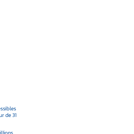
ssibles
ur de 31
llions