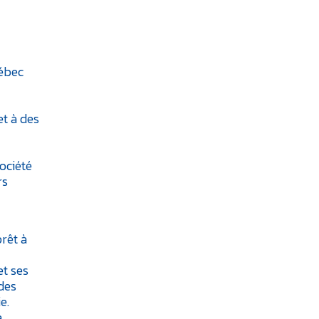
ébec
et à des
ociété
rs
rêt à
et ses
des
e.
a