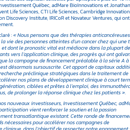
 Investissement Québec, adMare BioInnovations et Jonathan
dvent Life Sciences, CTI Life Sciences, Cambridge Innovation
on Discovery Institute, IRICoR et Novateur Ventures, qui ont
ement.
claré :
« Nous pensons que des thérapies anticancéreuses
la vie des personnes atteintes d’un cancer chez qui une
e, et dont le pronostic vital est médiocre dans la plupart de
nts vers l’application clinique, des progrès qui ont galva
 que la campagne de financement préalable à la série A à 
r est désormais sursouscrite. Cet apport de capitaux addit
recherche préclinique stratégiques dans le traitement de
accélérer nos plans de développement clinique à court ter
nération, ciblées et prêtes à l’emploi, des immunothér
, de prolonger la réponse clinique chez les patients ».
nos nouveaux investisseurs, Investissement Québec, adM
articipation vient renforcer le soutien et la passion
sement transatlantique existant. Cette ronde de financeme
nds nécessaires pour accélérer nos campagnes de
 clinique, dans l’objectif de respecter notre engagement : 