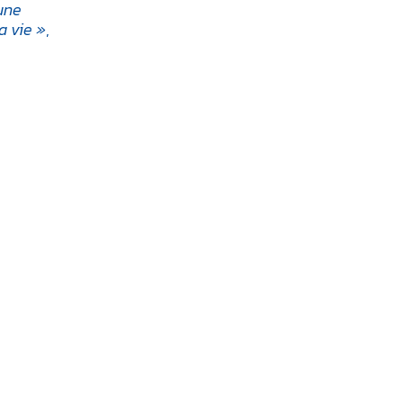
une
a vie »
,