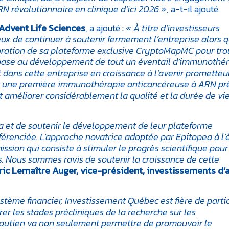
 révolutionnaire en clinique d’ici 2026 »
, a-t-il ajouté.
à Advent Life Sciences
, a ajouté :
« À titre d’investisseurs
 de continuer à soutenir fermement l’entreprise alors q
oration de sa plateforme exclusive CryptoMapMC pour tro
de base au développement de tout un éventail d’immunothé
 dans cette entreprise en croissance à l’avenir prometteu
er une première immunothérapie anticancéreuse à ARN pr
it améliorer considérablement la qualité et la durée de vi
ea et de soutenir le développement de leur plateforme
érenciée. L’approche novatrice adoptée par Epitopea à l’
sion qui consiste à stimuler le progrès scientifique pour 
s. Nous sommes ravis de soutenir la croissance de cette
ric Lemaître Auger, vice-président, investissements d
ystème financier, Investissement Québec est fière de parti
er les stades précliniques de la recherche sur les
outien va non seulement permettre de promouvoir le