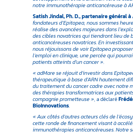
notre immunothérapie anticancéreuse à ARN
Satish Jindal, Ph. D., partenaire général 
fondateurs d’Epitopea, nous sommes heureux
réalise des avancées majeures dans l’expl
des cibles novatrices qui tiendront lieu 
anticancéreuses novatrices. En investissant
nous réjouissons de voir Epitopea propos
l’emploi en clinique, une percée qui pourra
patients atteints d’un cancer »
.
« adMare se réjouit d’investir dans Epitop
thérapeutique à base d’ARN hautement diff
du traitement du cancer cadre avec notre mis
des thérapies transformatrices aux patient
compagnie prometteuse »
, a déclaré
Frédé
BioInnovations
.
« Aux côtés d’autres acteurs clés de l’écos
cette ronde de financement visant à accélér
immunothérapies anticancéreuses. Notre s