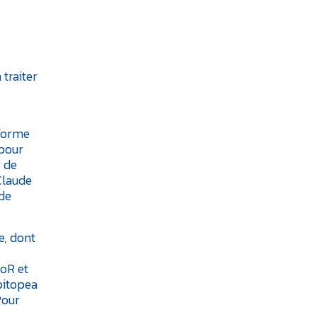
traiter
eforme
 pour
r de
Claude
 de
e, dont
CoR et
Epitopea
Pour