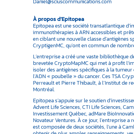
Daniel@sciuscommunications.com
À propos d’Epitopea
Epitopea est une société transatlantique d
immunothérapies à ARN accessibles et prêtes 
en ciblant une nouvelle classe d’antigènes 
CryptigenMC, qu’ont en commun de nombreu
L’entreprise a créé une vaste bibliothèque
brevetée CryptoMapMC qui met à profit l’i
isoler des antigènes spécifiques à la tumeur
l’ADN « poubelle » du cancer. Ces TSA Cryp
Perreault et Pierre Thibault, à l’Institut de
Montréal.
Epitopea s’appuie sur le soutien d’investiss
Advent Life Sciences, CTI Life Sciences, Cam
Investissement Québec, adMare BioInnovation
Novateur Ventures. À ce jour, l’entreprise a 
est composée de deux sociétés, l’une à Camb
obtenir de plus amples renseignements, veui