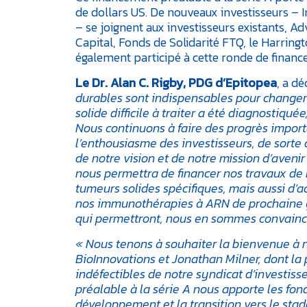
de dollars US. De nouveaux investisseurs –
– se joignent aux investisseurs existants, A
Capital, Fonds de Solidarité FTQ, le Harringt
également participé à cette ronde de financ
Le Dr. Alan C. Rigby, PDG d’Epitopea
, a dé
durables sont indispensables pour changer 
solide difficile à traiter a été diagnostiqué
Nous continuons à faire des progrès importa
l’enthousiasme des investisseurs, de sorte
de notre vision et de notre mission d’aveni
nous permettra de financer nos travaux de 
tumeurs solides spécifiques, mais aussi d’
nos immunothérapies à ARN de prochaine gé
qui permettront, nous en sommes convaincus
« Nous tenons à souhaiter la bienvenue à 
BioInnovations et Jonathan Milner, dont la p
indéfectibles de notre syndicat d’investis
préalable à la série A nous apporte les fo
développement et la transition vers le stade