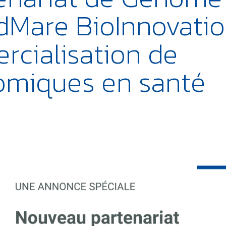
dMare BioInnovati
rcialisation de
omiques en santé