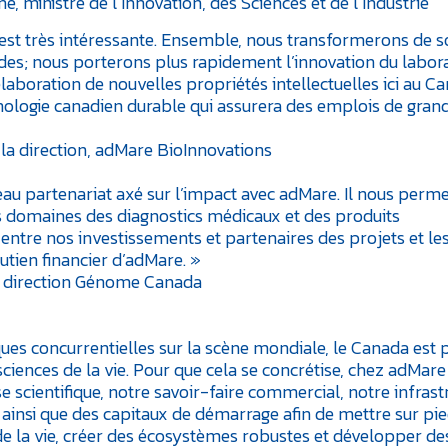
ministre de l’Innovation, des Sciences et de l’Industrie
st très intéressante. Ensemble, nous transformerons de s
ides; nous porterons plus rapidement l’innovation du labor
laboration de nouvelles propriétés intellectuelles ici au C
ologie canadien durable qui assurera des emplois de gran
 la direction, adMare BioInnovations
 partenariat axé sur l’impact avec adMare. Il nous perme
les domaines des diagnostics médicaux et des produits
 entre nos investissements et partenaires des projets et le
tien financier d’adMare. »
la direction Génome Canada
ues concurrentielles sur la scène mondiale, le Canada est p
sciences de la vie. Pour que cela se concrétise, chez adMare
e scientifique, notre savoir-faire commercial, notre infrast
ainsi que des capitaux de démarrage afin de mettre sur pi
de la vie, créer des écosystèmes robustes et développer de