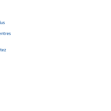
lus
entres
itez