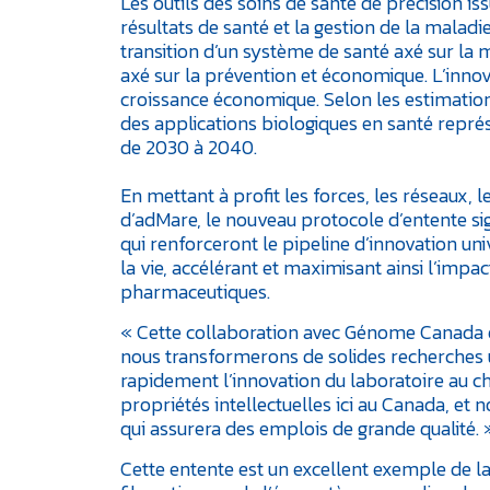
Les outils des soins de santé de précision is
résultats de santé et la gestion de la maladi
transition d’un système de santé axé sur la m
axé sur la prévention et économique. L’innov
croissance économique. Selon les estimation
des applications biologiques en santé représ
de 2030 à 2040.
En mettant à profit les forces, les réseaux
d’adMare, le nouveau protocole d’entente sign
qui renforceront le pipeline d’innovation u
la vie, accélérant et maximisant ainsi l’impa
pharmaceutiques.
« Cette collaboration avec Génome Canada e
nous transformerons de solides recherches u
rapidement l’innovation du laboratoire au c
propriétés intellectuelles ici au Canada, e
qui assurera des emplois de grande qualité.
Cette entente est un excellent exemple de la