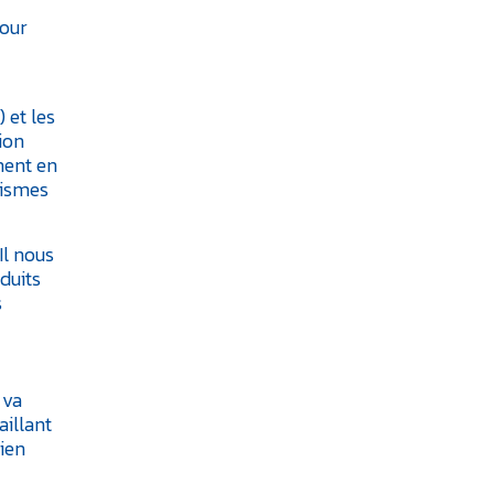
pour
 et les
ion
ment en
nismes
Il nous
duits
s
 va
aillant
bien