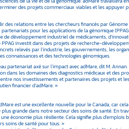
sciences de la vie et de la génomique. adMare travaillera en
rminer des projets commerciaux viables et les appuyer 
ablir des relations entre les chercheurs financés par Génome
artenariats pour les applications de la génomique (PPAG)
ère de développement industriel de médicaments, d’innovat
Le PPAG investit dans des projets de recherche-développe
ncrets relevés par l’industrie, les gouvernements, les orga
» des connaissances et des technologies génomiques.
 partenariat axé sur l’impact avec adMare, dit M. Annan. 
tion dans les domaines des diagnostics médicaux et des pro
 entre nos investissements et partenaires des projets et le
utien financier d’adMare. »
Mare est une excellente nouvelle pour le Canada, car cela
 plus grande dans notre secteur des soins de santé. En trav
une économie plus résiliente. Cela signifie plus d'emplois 
s soins de santé pour tous. »