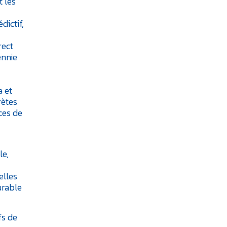
t les
dictif,
rect
ennie
a et
rètes
ces de
le,
elles
urable
fs de