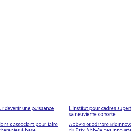
our devenir une puissance
L’Institut pour cadres supé
sa neuvième cohorte
ons s’associent pour faire
AbbVie et adMare BioInnov
thérapies à base
du Prix AbbVie des innovat