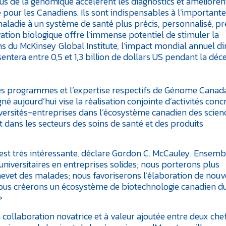
sus de la génomique accélèrent les diagnostics et amélioren
e pour les Canadiens. Ils sont indispensables à l’importante
aladie à un système de santé plus précis, personnalisé, pré
ation biologique offre l’immense potentiel de stimuler la
s du McKinsey Global Institute, l’impact mondial annuel di
entera entre 0,5 et 1,3 billion de dollars US pendant la déc
, les programmes et l’expertise respectifs de Génome Canad
é aujourd’hui vise la réalisation conjointe d’activités conc
niversités-entreprises dans l’écosystème canadien des scien
ct dans les secteurs des soins de santé et des produits
st très intéressante, déclare Gordon C. McCauley. Ensemb
niversitaires en entreprises solides; nous porterons plus
hevet des malades; nous favoriserons l’élaboration de nouv
t nous créerons un écosystème de biotechnologie canadien d
 »
 collaboration novatrice et à valeur ajoutée entre deux che