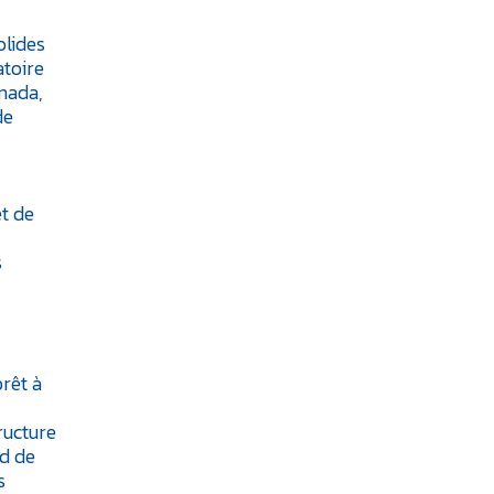
olides
atoire
anada,
de
t de
s
rêt à
ructure
ed de
s