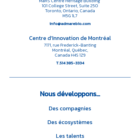
MaRS Centre Heritage Building
101 College Street, Suite 250
Toronto, Ontario, Canada
M5G 1L7
info@admarebio.com
Centre d’Innovation de Montréal
7171, rue Frederick-Banting
Montréal, Québec,
Canada H4S 1Z9
T.514 385-3334
Nous
développons…
Des compagnies
Des écosystèmes
Les talents